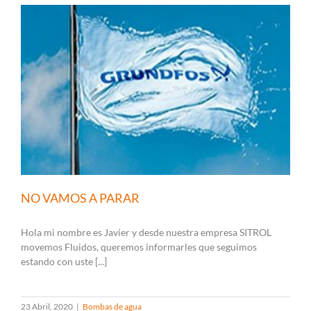
NO VAMOS A PARAR
Hola mi nombre es Javier y desde nuestra empresa SITROL
movemos Fluidos, queremos informarles que seguimos
estando con uste [...]
23 Abril, 2020
|
Bombas de agua