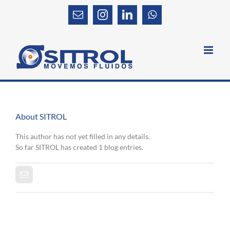
Skip
to
Email
Instagram
LinkedIn
WhatsApp
content
TaDah
Home
SITROL
About
SITROL
This author has not yet filled in any details.
So far SITROL has created 1 blog entries.
NO VAMOS A PARAR
Email
Bombas de agua