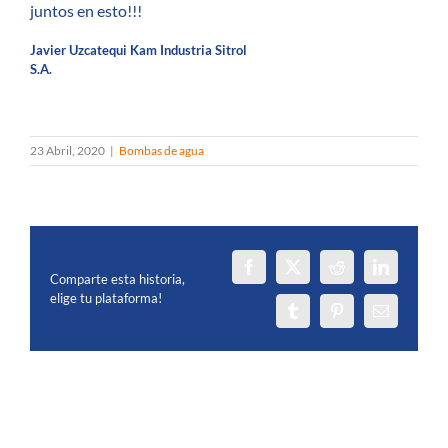
juntos en esto!!!
Javier Uzcatequi Kam Industria Sitrol
S.A.
23 Abril, 2020
|
Bombas de agua
Facebook
X
Reddit
LinkedIn
Comparte esta historia,
elige tu plataforma!
Tumblr
Pinterest
Email