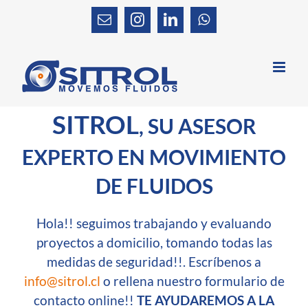
Skip
to
Email
Instagram
LinkedIn
WhatsApp
content
SITROL
, SU ASESOR
EXPERTO EN MOVIMIENTO
DE FLUIDOS
Hola!! seguimos trabajando y evaluando
proyectos a domicilio, tomando todas las
medidas de seguridad!!. Escríbenos a
info@sitrol.cl
o rellena nuestro formulario de
contacto online!!
TE AYUDAREMOS A LA