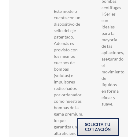
bombas
centífugas
Este modelo
i-Series
cuenta con un
son
dispositivo de
ideales
sello del eje
para la
patentado.
mayoría
Además es
de las
provisto con
apliaciones,
los mismos
asegurando
cuerpos de
el
bombas
movimiento
(volutas) e
de
impulsores
líquidos
rediseñados
en forma
por ordenador
eficaz y
como nuestras
suave.
bombas de la
gama premium,
lo que
SOLICITA TU
garantiza una
COTIZACIÓN
alta eficiencia y