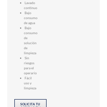
Lavado
continuo
Bajo
consumo
de agua
Bajo
consumo
de
solución
de
limpieza
Sin
riesgos
para el
operario
Fácil
uso y
limpieza
SOLICITA TU