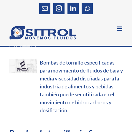
Skip
to
Email
Instagram
LinkedIn
WhatsApp
content
BOMBAS
Home
PRODUCTOS
BOMBAS
BOMBAS PIAZ
PIAZZA
Bombas de tornillo especificadas
para movimiento de fluidos de baja y
media viscosidad diseñadas para la
industria de alimentos y bebidas,
también puede ser utilizada en el
movimiento de hidrocarburos y
dosificación.