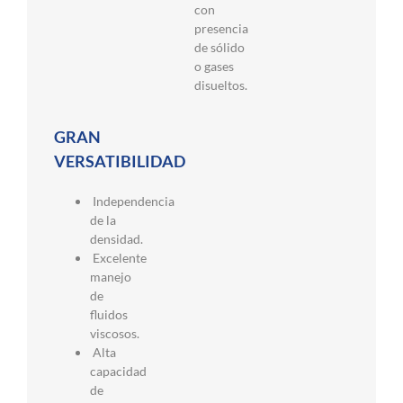
con
presencia
de sólido
o gases
disueltos.
GRAN
VERSATIBILIDAD
Independencia
de la
densidad.
Excelente
manejo
de
fluidos
viscosos.
Alta
capacidad
de