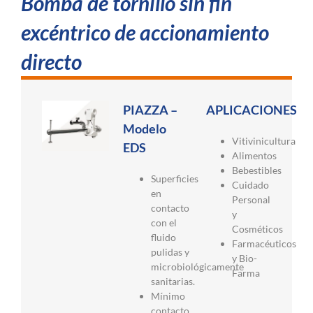
Bomba de tornillo sin fin
excéntrico de accionamiento
directo
PIAZZA –
APLICACIONES
Modelo
Vitivinicultura
EDS
Alimentos
Bebestibles
Superficies
Cuidado
en
Personal
contacto
y
con el
Cosméticos
fluido
Farmacéuticos
pulidas y
y Bio-
microbiológicamente
Farma
sanitarias.
Mínimo
contacto