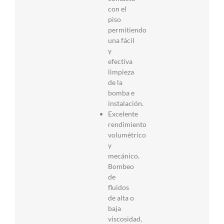
con el
piso
permitiendo
una fácil
y
efectiva
limpieza
de la
bomba e
instalación.
Excelente
rendimiento
volumétrico
y
mecánico.
Bombeo
de
fluidos
de alta o
baja
viscosidad,