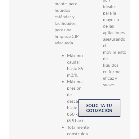
mente, para
ideales
líquidos
para la
estándar y
mayoría
facilidades
de las
para una
apliaciones,
limpieza CIP
asegurando
adecuada.
el
movimiento
Máximo
de
caudal
líquidos
hasta 85
en forma
m3/h.
eficaz y
Máxima
suave.
presión
de
descarga
SOLICITA TU
hasta
COTIZACIÓN
850 kPa
(8,5 bar).
Totalmente
construida