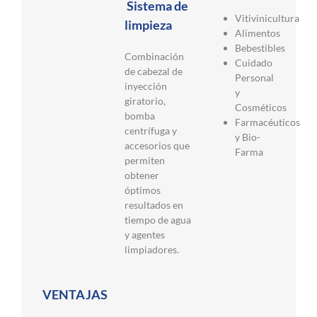
Sistema de
Vitivinicultura
limpieza
Alimentos
Bebestibles
Combinación
Cuidado
de cabezal de
Personal
inyección
y
giratorio,
Cosméticos
bomba
Farmacéuticos
centrífuga y
y Bio-
accesorios que
Farma
permiten
obtener
óptimos
resultados en
tiempo de agua
y agentes
limpiadores.
VENTAJAS