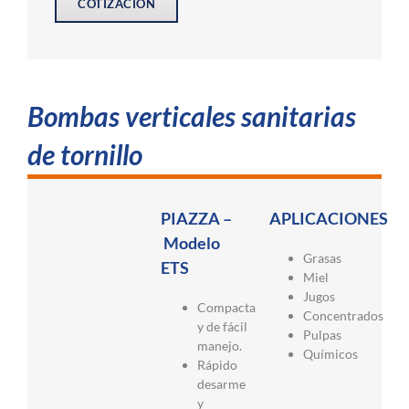
COTIZACIÓN
Bombas verticales sanitarias
de tornillo
PIAZZA –
APLICACIONES
Modelo
Grasas
ETS
Miel
Jugos
Compacta
Concentrados
y de fácil
Pulpas
manejo.
Químicos
Rápido
desarme
y